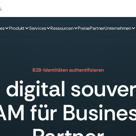
.
es
Produkt
Services
Ressourcen
Preise
Partner
Unternehmen
B2B-Identitäten authentifizieren
 digital souve
AM für Busine