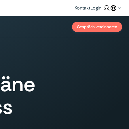
Kontakt
Login
Gespräch vereinbaren
räne
ss