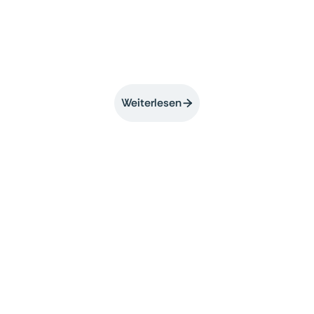
COSS statt “Open Source zum Selbermachen”
Weiterlesen

Kontakt zum Presseteam
Lea Stahl
marketing@bare.id