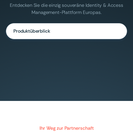
Entdecken Sie die einzig souveräne Identity & Access
Management-Plattform Europas.
Produktüberblick
Ihr Weg zur Partnerschaft