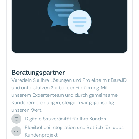
Beratungspartner
Veredeln Sie Ihre Lösungen und Projekte mit Bare.ID
und unterstützen Sie bei der Einführung. Mit
unserem Expertenteam und durch gemeinsame
Kundenempfehlungen, steigern wir gegenseitig
unseren Wert.
Digitale Souveränität für Ihre Kunden
Flexibel bei Integration und Betrieb für jedes
Kundenprojekt