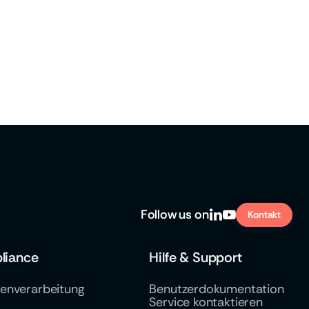
greet Hotel Darmstadt
/
March 5, 2026
Keycloak DevDay 2026
Follow
us on


Kontakt
liance
Hilfe & Support
tenverarbeitung
Benutzerdokumentation
Service kontaktieren