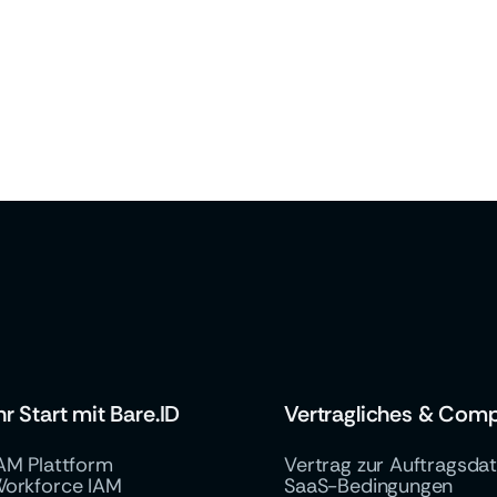
Hannover Congress Centrum
/
March 18, 2026
secIT by Heise 2026
hr Start mit Bare.ID
Vertragliches & Comp
AM Plattform
Vertrag zur Auftragsda
orkforce IAM
SaaS-Bedingungen